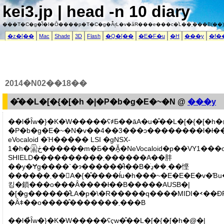
kei3.jp | head -n 10 diary
���T�C�g�͌l�I�Ȏ����p�T�C�g�Ȃ̂ŗL�v�ȃR���e���c�͗L��܂���B(��)
�z�[��
Mac
Shade
3D
Flash
�Q�[��
�E�F�u
�H
���y
�f�
2014�N02��18��
�̂��L�[�{�[�h �|�P�b�g�E�~�N @
���y
��l�̉Ȋw�}�K�W�����ʕ҂Ƃ��āA�u�̂��L�[�{�[�h�
�P�b�g�E�~�N�v��4��3���ɔ��������l�ł��B�
eVocaloid �Ή����� LSI �gNSX-
1�h�𓋍ڂ������m�Ƃ��Ă͍�NeVocaloid�p��VY1���œK�����ē��ڂ���eVY1
SHIELD����������܂������A��肨
��y�Ɏg����`�ɂ������̂ł��B�܂��ڍׂ��悭
������܂��񂪁A�{�̂����ł́u�h���~�E�E�E�v�Ɓu�����������v�ƃv���Z�b�g�̎��݂̂����ؑւ��o���Ȃ��̂ŁA�I���W�i���̉̎��͉̂
킹�鎖���o���Ȃ����ł��B�����AUSB�|
�[�g������̂ŁA�p�\�R�����q����MIDI�𑗂��ĐF�
�Ȃǂ��o����̂�������܂���B
��l�̉Ȋw�}�K�W�����ʕҁw�̂��L�[�{�[�h�@�|