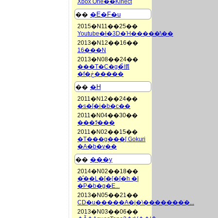
Xbox One��Kinect
��
�E�F�u
2015�N11��25��
Youtube�ł�3D�Ή�����̕\��
2013�N12��16��
16���N
2013�N08��24��
���T�C�g�̉摜
�f�ڂ�����
��
�H
2011�N12��24��
�s�[�i�b�c��
2011�N04��30��
���ɂ̌���
2011�N02��15��
�T���g���[ Gokuri
�A�b�v��
��
���y
2014�N02��18��
�̂��L�[�{�[�h �|
�P�b�g�E...
2013�N05��21��
CD�u�����A�j�\�������ׂ�...
2013�N03��06��