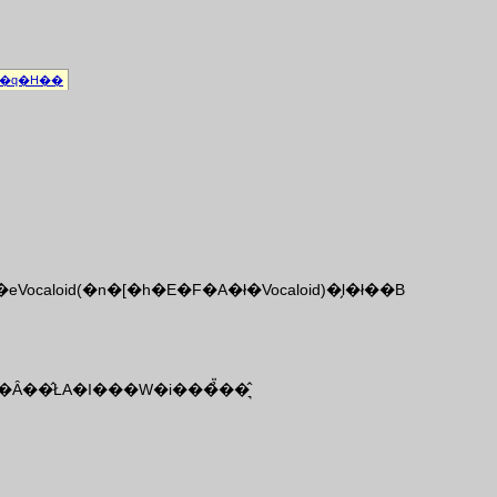
d�q�H��
d(�n�[�h�E�F�A�ł�Vocaloid)�̗l�ł��B