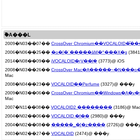
�֘A���L
2009�N03��07��
CrossOver Chromium��VOCALOID�̌�
2006�N06��25��
�o�[�`�����ȃM�^���X�g
(384
2014�N08��09��
iVOCALOID�ŗV��ł݂�
(3773)@ iOS
2008�N03��26��
CrossOver Mac�A�����~�N���
Mac
2008�N04��23��
VOCALOID��Perfume
(3327)@ ���y
2009�N03��06��
CrossOver Chromium��Windows�A�
Mac
2007�N11��08��
VOCALOID2 ��������
(3186)@ Ma
2004�N02��06��
VOCALOID �f��
(2980)@ ���y
2004�N02��08��
�����_�[�z����
(2726)@ ���
2003�N02��27��
VOCALOID
(2474)@ ���y