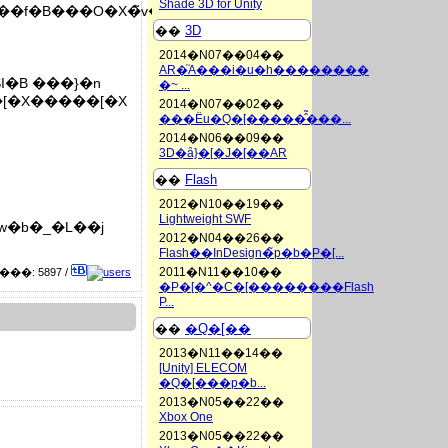
Shade 3D for Unity
��f�B���O�X�̃v���X�����[�X
��
3D
2014�N07��04��
AR�֘A���i�u�h��������
I�B ���}�n
�~ ...
��[�X�����[�X
2014�N07��02��
���Ёu�Q�[�����̂͂���...
2014�N06��09��
3D�ȃ}�[�J�[��AR
��
Flash
2012�N10��19��
Lightweight SWF
w�b�_�L��j
2012�N04��26��
Flash��InDesign�̃p�b�P�[...
2011�N11��10��
���: 5897 /
�P�[�^�C�[��������Flash
P...
��
�Q�[��
2013�N11��14��
[Unity] ELECOM
�Q�[���p�b...
2013�N05��22��
Xbox One
2013�N05��22��