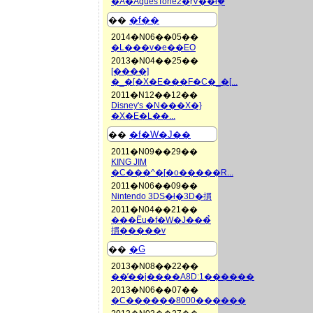
�Ă�AquesTone2�ŗV��ł݂�
��
�f��
2014�N06��05��
�L���v�e��EO
2013�N04��25��
[����]
�_�[�X�E���F�C�_�[...
2011�N12��12��
Disney's �N���X�}
�X�E�L��...
��
�f�W�J��
2011�N09��29��
KING JIM
�C���^�[�o�����R...
2011�N06��09��
Nintendo 3DS�ł�3D�摜
2011�N04��21��
���Ёu�f�W�J���̉
摜�����v
��
�G
2013�N08��22��
��̓��j����A8D:1������
2013�N06��07��
�C������8000������