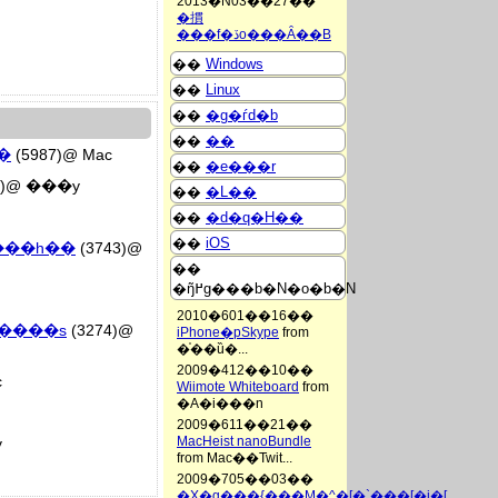
2013�N03��27��
�摜
���f�ڏo���Ȃ��B
��
Windows
��
Linux
��
�g�ѓd�b
��
��
��
(5987)@ Mac
��
�e���r
1)@ ���y
��
�L��
��
�d�q�H��
��
iOS
o���h��
(3743)@
��
�ŋ߂̃g���b�N�o�b�N
2010�601��16��
v�����s
(3274)@
iPhone�pSkype
from
�֗��ȕ�...
2009�412��10��
c
Wiimote Whiteboard
from
�A�i���n
2009�611��21��
MacHeist nanoBundle
y
from Mac��Twit...
2009�705��03��
�X�g���{���M�^�[�`���[�i�[