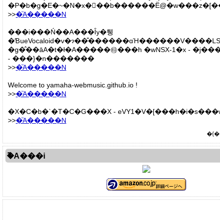
�P�b�g�E�~�N�x�𔭔��b������Ё@�w���z�[�
>>
�֘A�����N
���i���Ń��A���Ȋy�퉹
�ƁueVocaloid�v�ɂ��̐������ɑΉ������V����LS
�g�̂��āA�t�ł�A�����㉹���h �wNSX-1�x - �j�
- ���}�n�������
>>
�֘A�����N
Welcome to yamaha-webmusic.github.io !
>>
�֘A�����N
�X�C�b�`�T�C�G���X - eVY1�V�[���h�i�s���
>>
�֘A�����N
�{�
�֘A���i