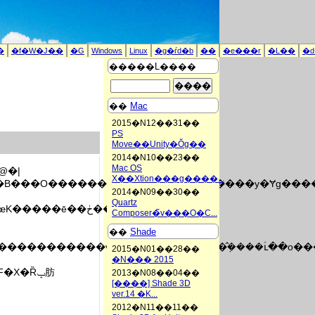
�
�f�W�J��
�G
Windows
Linux
�g�ѓd�b
��
�e���r
�L��
�
�����L����
��
Mac
2015�N12��31��
PS
Move��Unity�Ŏg��
2014�N10��23��
Mac OS
@�|
X��Xtion���g����...
��O���������l�ɏ����~�N����y�Ɏg����eVocaloi
2014�N09��30��
Quartz
Composer�̃v���O�C...
��
Shade
2015�N01��28��
�N��� 2015
X�Ȑݒ肪
2013�N08��04��
[����] Shade 3D
ver.14 �K...
2012�N11��11��