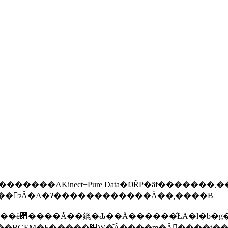
+Pure Data�ŊȒP�ȃf�������܂����B���ׂ̈ɁA�����Pure
Data���v�X�Ɏg���āA����Ƃ�����x������󋵂ɂȂ�A�ʔ������������Ă��܂����B
׋������킯