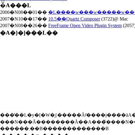
�֘A���L
2006�N08��01��
�L����w���w�����w��
2007�N10��17��
10.5��Quartz Composer
(3722)@ Mac
2007�N08��26��
FreeFrame Open Video Plugin System
(2057
�A�}�]���L��
���̓��L�y�[�W�͉{�����Ȃǂ̏����ɉ����āA�{���
���N���Ă��������Ă��A���̃����N��
������܂��B�������������B