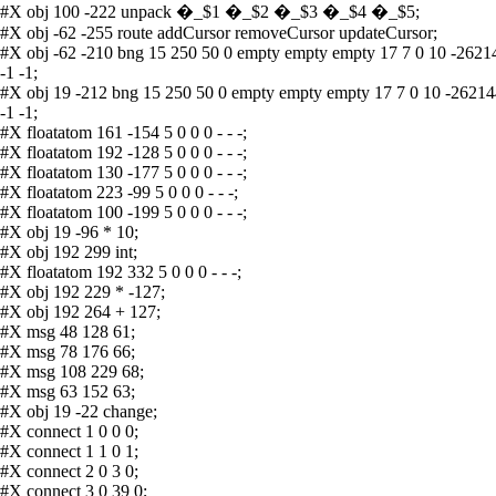
#X obj 100 -222 unpack �_$1 �_$2 �_$3 �_$4 �_$5;
#X obj -62 -255 route addCursor removeCursor updateCursor;
#X obj -62 -210 bng 15 250 50 0 empty empty empty 17 7 0 10 -2621
-1 -1;
#X obj 19 -212 bng 15 250 50 0 empty empty empty 17 7 0 10 -2621
-1 -1;
#X floatatom 161 -154 5 0 0 0 - - -;
#X floatatom 192 -128 5 0 0 0 - - -;
#X floatatom 130 -177 5 0 0 0 - - -;
#X floatatom 223 -99 5 0 0 0 - - -;
#X floatatom 100 -199 5 0 0 0 - - -;
#X obj 19 -96 * 10;
#X obj 192 299 int;
#X floatatom 192 332 5 0 0 0 - - -;
#X obj 192 229 * -127;
#X obj 192 264 + 127;
#X msg 48 128 61;
#X msg 78 176 66;
#X msg 108 229 68;
#X msg 63 152 63;
#X obj 19 -22 change;
#X connect 1 0 0 0;
#X connect 1 1 0 1;
#X connect 2 0 3 0;
#X connect 3 0 39 0;