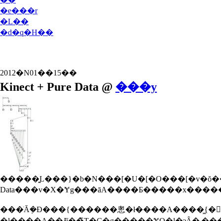
�e���r
�L��
�d�q�H��
2012�N01��15��
Kinect + Pure Data @
���y
�����͍L���}�b�N���[�U�[�O���[�v�ŏ��������AKinect
���ׂĂ݂�Ɖ���{������悤�ł����A����͖{�𔃂��ĕ׋����Ă��鎞�Ԃ��Ȃ������̂ŁA�l�b�g�ŐF�X�Ə��������ĕ