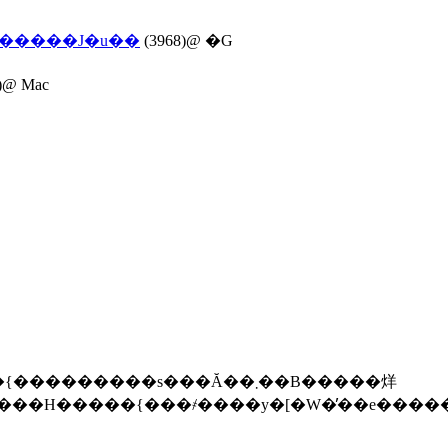
�����J�u��
(3968)@ �G
)@ Mac
������s���Ă��܂��B�����烊
��H�����{���҂����y�[�W�̓��e����