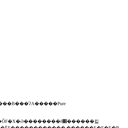
�ł����A��Ɉȉ��̃T�C�g�����ɎQ�l�ɂȂ�܂����BGEM�Ƃ�����֌W�̂Ȃ����m�Ȃ񂩂����t���ĒE������������܂������E�E�E�B