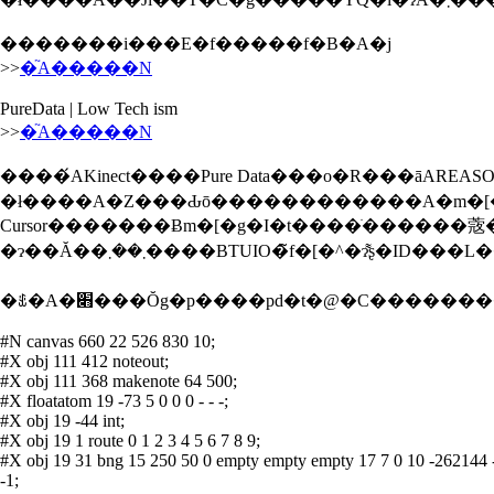
�������i���E�f�����f�B�A�j
>>
�֘A�����N
PureData | Low Tech ism
>>
�֘A�����N
����́AKinect����Pure Data���o�R���ā
�ł����A�Z���Ԃō������������A�m�[�g�̃I
Cursor�������Ƀm�[�g�I�t����ׂ������蔲
�ɂ��Ă��܂��܂����BTUIO�̃f�[�^�
#N canvas 660 22 526 830 10;
#X obj 111 412 noteout;
#X obj 111 368 makenote 64 500;
#X floatatom 19 -73 5 0 0 0 - - -;
#X obj 19 -44 int;
#X obj 19 1 route 0 1 2 3 4 5 6 7 8 9;
#X obj 19 31 bng 15 250 50 0 empty empty empty 17 7 0 10 -262144 
-1;