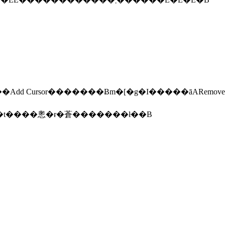
d Cursor�������Ƀm�[�g�I�����āARemove
�I���I�t����悤�ɍ�蒼�������ł��B