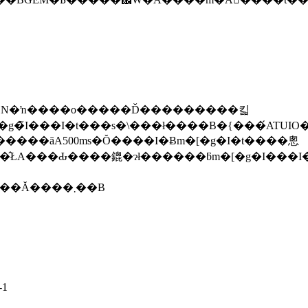
AREASON�ŉ����o�����Ď���������킯
���I�t���s�\���ł����B�{���́ATUIO��Ad
�����āA500ms�Ŏ����I�Ƀm�[�g�I�t����悤
ɂ͌ʂ�ID���L��̂ŁA���Ԃ����鎞�ɂł������ƃm�[�g
�ꉞ�A�׋���Ŏg�p����pd�t�@�C���������Ă����܂��B
-1