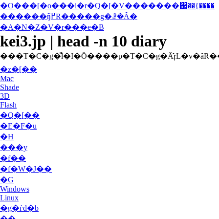
�O���[�o���i�r�Q�[�V�������΂��{����
������ŋ߂̃R�����g�ꗗ�Ȃ�
�A�N�Z�V�r���e�B
kei3.jp | head -n 10 diary
�z�[��
Mac
Shade
3D
Flash
�Q�[��
�E�F�u
�H
���y
�f��
�f�W�J��
�G
Windows
Linux
�g�ѓd�b
��